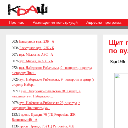
Про нас
Розміщення констркуцій
Адресна програма
Щит
п
003a
Електриків вул., 23Б - А
003b
Електриків вул., 23Б - Б
по ву
007a
вул. Міська, за АЗС - А
007b
вул. Міська, за АЗС - Б
Код: 136b
072a
вул. Набережно-Рибальська, 9 - навпроти, з центра,
в сторону Півн...
072b
вул. Набережно-Рибальська, 9 - навпроти, в центр (в
сторону Набер...
097a1
вул. Набережно-Рибальська 28, в центр, в
напрямку вул. Набережно-...
097b
вул. Набережно-Рибальська 28, з центра, в
напрямку Північного (ко...
133a1
просп. Правди, 76 (ТЦ Ретровіль, ЖК
Варшавський) - А
133b
просп. Правди, 76 (ТЦ Ретровіль, ЖК