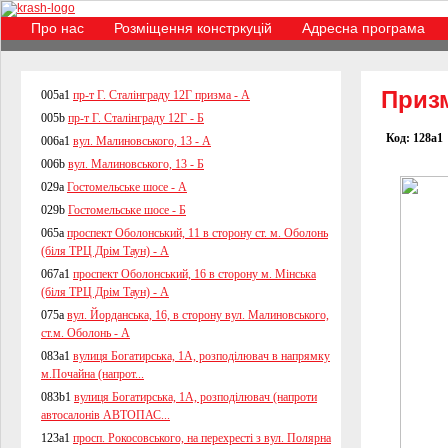
Про нас
Розміщення констркуцій
Адресна програма
Приз
005a1
пр-т Г. Сталінграду 12Г призма - А
005b
пр-т Г. Сталінграду 12Г - Б
Код: 128a1
006a1
вул. Малиновського, 13 - А
006b
вул. Малиновського, 13 - Б
029a
Гостомельське шосе - А
029b
Гостомельське шосе - Б
065a
проспект Оболонський, 11 в сторону ст. м. Оболонь
(біля ТРЦ Дрім Таун) - А
067a1
проспект Оболонський, 16 в сторону м. Мінська
(біля ТРЦ Дрім Таун) - А
075a
вул. Йорданська, 16, в сторону вул. Малиновського,
ст.м. Оболонь - А
083a1
вулиця Богатирська, 1А, розподілювач в напрямку
м.Почайна (напрот...
083b1
вулиця Богатирська, 1А, розподілювач (напроти
автосалонів АВТОПАС...
123a1
просп. Рокосовського, на перехресті з вул. Полярна