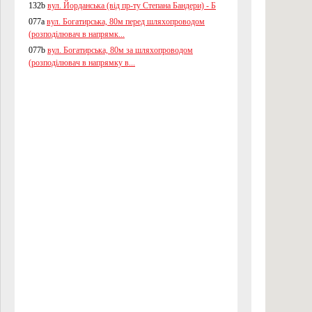
132b
вул. Йорданська (від пр-ту Степана Бандери) - Б
077a
вул. Богатирська, 80м перед шляхопроводом
(розподілювач в напрямк...
077b
вул. Богатирська, 80м за шляхопроводом
(розподілювач в напрямку в...