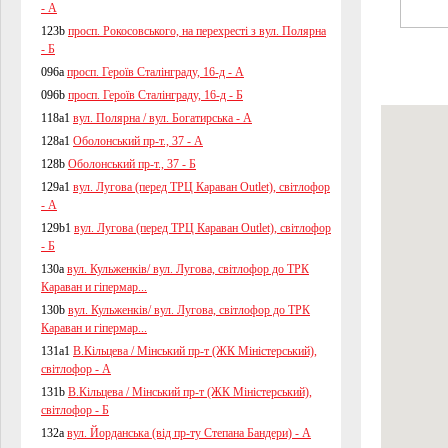
- А
123b
просп. Рокосовського, на перехресті з вул. Полярна
- Б
096a
просп. Героїв Сталінграду, 16-д - А
096b
просп. Героїв Сталінграду, 16-д - Б
118a1
вул. Полярна / вул. Богатирська - А
128a1
Оболонський пр-т., 37 - А
128b
Оболонський пр-т., 37 - Б
129a1
вул. Лугова (перед ТРЦ Караван Outlet), світлофор
- А
129b1
вул. Лугова (перед ТРЦ Караван Outlet), світлофор
- Б
130a
вул. Кульженків/ вул. Лугова, світлофор до ТРК
Караван и гіпермар...
130b
вул. Кульженків/ вул. Лугова, світлофор до ТРК
Караван и гіпермар...
131a1
В.Кільцева / Мінський пр-т (ЖК Міністерський),
світлофор - А
131b
В.Кільцева / Мінський пр-т (ЖК Міністерський),
світлофор - Б
132a
вул. Йорданська (від пр-ту Степана Бандери) - А