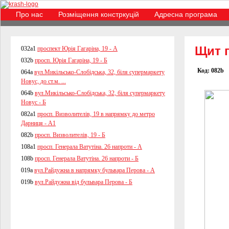
Про нас
Розміщення констркуцій
Адресна програма
Щит
п
032a1
проспект Юрія Гагаріна, 19 - А
032b
просп. Юрія Гагаріна, 19 - Б
Код: 082b
064a
вул.Микільсько-Слобідська, 32, біля супермаркету
Новус, до ст.м. ...
064b
вул.Микільсько-Слобідська, 32, біля супермаркету
Новус - Б
082a1
просп. Визволителів, 19 в напрямку до метро
Дарниця - А1
082b
просп. Визволителів, 19 - Б
108a1
просп. Генерала Ватутіна. 26 напроти - А
108b
просп. Генерала Ватутіна. 26 напроти - Б
019a
вул.Райдужна в напрямку бульвара Перова - А
019b
вул.Райдужна від бульвара Перова - Б