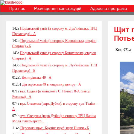
Про нас
Розміщення констркуцій
Адресна програма
Щит
п
142a
Подільський узвіз (в сторону м. Лук'янівська, ТРЦ
Променада) - А
Потьє
142b
Подільський узвіз (в сторону Кирилівська, стадіон
Спартак) - Б
Код: 071a
143a
Подільський узвіз (в сторону Кирилівська, стадіон
Спартак) - А
143b
Подільський узвіз (в сторону м. Лук'янівська, ТРЦ
Променада) - Б
012a1
Дегтярівська 49 - А
012b1
Дегтярівська 49 в напрямку центру - А
071a
вул. Цедіка (в минулому Є. Потьє), 8-А (завод
Росинка) - А
074a
вул. Стеценка (парк Дубки), в сторону вул. Теліги -
А
074b
вул. Стеценка (парк Дубки) в сторону ТРЦ Лавіна
Молл супермаркеті...
114b
Перемоги пр-т., Боулінг клуб, парк Нивки - Б