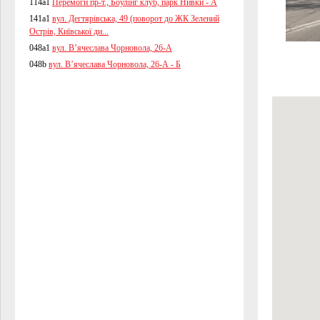
114a1
Перемоги пр-т., Боулінг клуб, парк Нивки - А
141a1
вул. Дегтярівська, 49 (поворот до ЖК Зелений
Острів, Київської ди...
048a1
вул. В’ячеслава Чорновола, 26-А
048b
вул. В’ячеслава Чорновола, 26-А - Б