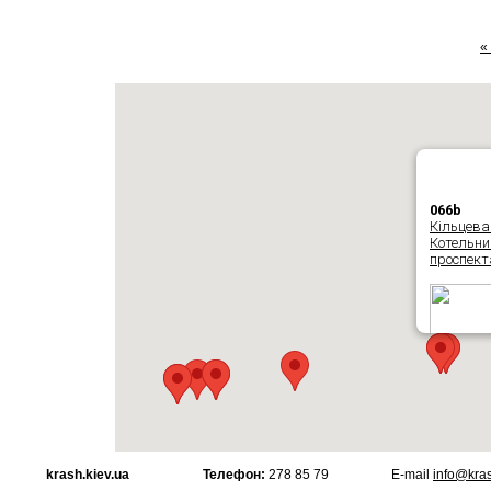
«
066b
Кільцева 
Котельни
проспект
Добавить
krash.kiev.ua
Телефон:
278 85 79
Е-mail
info@kras