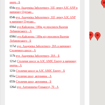
центр - Б
054a
вул. Академіка Заболотного, 31Е, перед АЗС ANP в
напрямку Одесько...
054b
вул. Академіка Заболотного, 31Е, перед АЗС ANP
в напрямку Одесько...
059a1
вул.Кайсарова / 180м до проспекта Валерія
Лобановського - А
059b1
вул.Кайсарова / 180м від проспекта Валерія
Лобановського - Б
117a1
вул. Академіка Заболотного, 20А в напрямку
Столичного шоссе - А
117b
вул. Академіка Заболотного, 20А - Б
121a1
Столичне шоссе за АЗС AMIC Energy в напрямку
центра - А
121b
Столичне шоссе за АЗС AMIC Energy - Б
055a
Столичне шосе, авторинок - А
055b
Столичне шосе, авторинок - Б
126a1
вул. Антоновича (Горького), 70 - А