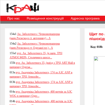
Про нас
Розміщення констркуцій
Адресна програма
Щит
по 
154a1
Ак. Заболотного / Червонопрапорна
(напр.Реємсма,в ст. авторинку) - А
пішохід
154a2
Ак. Заболотного / Червонопрапорна
Код: 018b
(напр.Реємсма,в ст. Одеської пл.) - А
155a1
вул. Ак. Заболотного 35, (в напр. ТРЦ
АТМОСФЕРА, Столичного шоссе...
155b
вул. Ак. Заболотного 35, (виїзд з ТРЦ ART Mall в
напрямку Одеськ...
013a
вул. Академіка Заболотного, 174 за АЗС ANP в
напрямку ТРЦ Атмосфе...
013b
вул. Академіка Заболотного, 174 за АЗС ANP в
напрямку ТРЦ Атмосфе...
014a
вул. Академіка Заболотного, 400 метрів за АЗС
WOG в напрямку Одес...
014b
вул. Академіка Заболотного, 400 метрів за АЗС